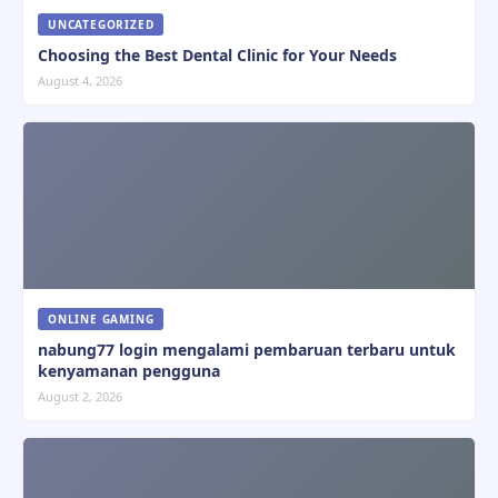
UNCATEGORIZED
Choosing the Best Dental Clinic for Your Needs
August 4, 2026
ONLINE GAMING
nabung77 login mengalami pembaruan terbaru untuk
kenyamanan pengguna
August 2, 2026