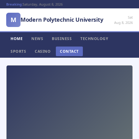
Breaking:
Saturday, August 8, 2026
Sat
M
Modern Polytechnic University
Aug 8, 2026
HOME
NEWS
BUSINESS
TECHNOLOGY
SPORTS
CASINO
CONTACT