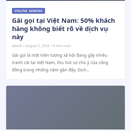
ONLINE GAMING
Gái gọi tại Việt Nam: 50% khách
hàng không biết rõ về dịch vụ
này
admin • August 5, 2026 • 9 min read
Gái gọi là một hiện tượng xã hội đang gây nhiều
tranh cãi tại Việt Nam, thu hút sự chú ý của cộng
đồng trong những năm gần đây. Dịch…